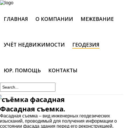
ГЛАВНАЯ
О КОМПАНИИ
МЕЖЕВАНИЕ
ГЛАВНАЯ
О
УЧЁТ НЕДВИЖИМОСТИ
ГЕОДЕЗИЯ
КОМПАНИИ
МЕЖЕВАНИЕ
ЮР. ПОМОЩЬ
КОНТАКТЫ
УЧЁТ
НЕДВИЖИМОСТИ
ГЕОДЕЗИЯ
ЮР.
Фасадная съемка.
ПОМОЩЬ
Фасадная съемка – вид инженерных геодезических
КОНТАКТЫ
изысканий, проводимый для получения информации о
состоянии фасада здания перед его реконструкцией,